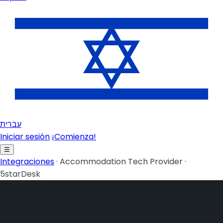
עברית
Iniciar sesión
¡Comienza!
☰
Integraciones
·
Accommodation Tech Provider
·
5starDesk