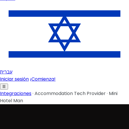
עברית
Iniciar sesión
¡Comienza!
☰
Integraciones
·
Accommodation Tech Provider
·
Mini
Hotel Man