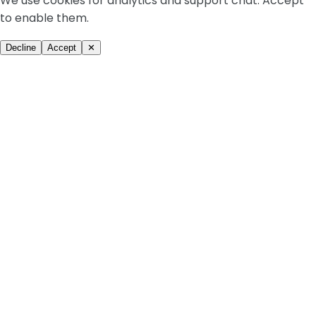
We use cookies for analytics and support chat. Accept
to enable them.
Decline
Accept
✕